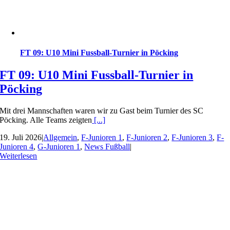
FT 09: U10 Mini Fussball-Turnier in Pöcking
FT 09: U10 Mini Fussball-Turnier in
Pöcking
Mit drei Mannschaften waren wir zu Gast beim Turnier des SC
Pöcking. Alle Teams zeigten
[...]
19. Juli 2026
|
Allgemein
,
F-Junioren 1
,
F-Junioren 2
,
F-Junioren 3
,
F-
Junioren 4
,
G-Junioren 1
,
News Fußball
|
Weiterlesen