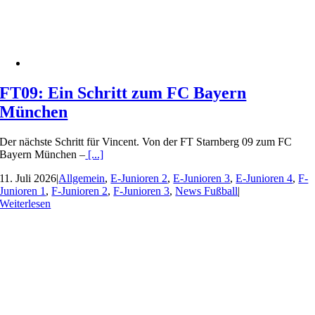
FT09: Ein Schritt zum FC Bayern
München
Der nächste Schritt für Vincent. Von der FT Starnberg 09 zum FC
Bayern München –
[...]
11. Juli 2026
|
Allgemein
,
E-Junioren 2
,
E-Junioren 3
,
E-Junioren 4
,
F-
Junioren 1
,
F-Junioren 2
,
F-Junioren 3
,
News Fußball
|
Weiterlesen