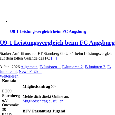
U9-1 Leistungsvergleich beim FC Augsburg
U9-1 Leistungsvergleich beim FC Augsburg
Starker Auftritt unserer FT Starnberg 09 U9-1 beim Leistungsvergleich
auf dem tollen Gelände des FC
[...]
3. Juni 2026
|
Allgemein
,
F-Junioren 1
,
F-Junioren 2
,
F-Junioren 3
,
F-
Junioren 4
,
News Fußball
|
Weiterlesen
Kontakt
Mitgliedsantrag >>
FT09
Starnberg
Melde dich direkt Online an:
e.V.
Mitgliedsantrag ausfüllen
Ottostraße
39
BFV Passantrag Jugend
82319