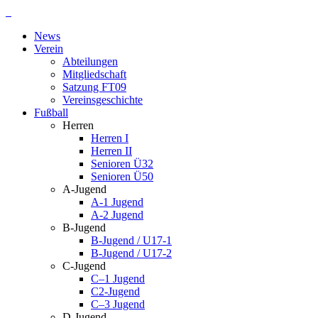
Zum
Inhalt
News
springen
Verein
Abteilungen
Mitgliedschaft
Satzung FT09
Vereinsgeschichte
Fußball
Herren
Herren I
Herren II
Senioren Ü32
Senioren Ü50
A-Jugend
A-1 Jugend
A-2 Jugend
B-Jugend
B-Jugend / U17-1
B-Jugend / U17-2
C-Jugend
C–1 Jugend
C2-Jugend
C–3 Jugend
D-Jugend