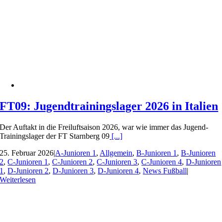
FT09: Jugendtrainingslager 2026 in Italien
Der Auftakt in die Freiluftsaison 2026, war wie immer das Jugend-
Trainingslager der FT Starnberg 09
[...]
25. Februar 2026
|
A-Junioren 1
,
Allgemein
,
B-Junioren 1
,
B-Junioren
2
,
C-Junioren 1
,
C-Junioren 2
,
C-Junioren 3
,
C-Junioren 4
,
D-Junioren
1
,
D-Junioren 2
,
D-Junioren 3
,
D-Junioren 4
,
News Fußball
|
Weiterlesen