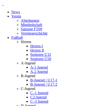
Zum
Inhalt
News
springen
Verein
Abteilungen
Mitgliedschaft
Satzung FT09
Vereinsgeschichte
Fußball
Herren
Herren I
Herren II
Senioren Ü32
Senioren Ü50
A-Jugend
A-1 Jugend
A-2 Jugend
B-Jugend
B-Jugend / U17-1
B-Jugend / U17-2
C-Jugend
C–1 Jugend
C2-Jugend
C–3 Jugend
D-Jugend