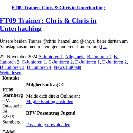
FT09 Trainer: Chris & Chris in Unterhaching
FT09 Trainer: Chris & Chris in
Unterhaching
Unsere beiden Trainer @chris_henzel und @chryz_beier durften am
Samstag zusammen mit einigen anderen Trainern und
[...]
25. November 2024
|
A-Junioren 1
,
Allgemein
,
B-Junioren 1
,
B-
Junioren 2
,
C-Junioren 1
,
C-Junioren 2
,
D-Junioren 1
,
D-Junioren 2
,
D-Junioren 3
,
D-Junioren 4
,
News Fußball
|
Weiterlesen
Kontakt
Mitgliedsantrag >>
FT09
Starnberg
Melde dich direkt Online an:
e.V.
Mitgliedsantrag ausfüllen
Ottostraße
39
BFV Passantrag Jugend
82319
Starnberg
Passantrag downloaden
E-Mail: