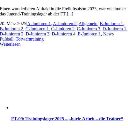
Einen wunderbaren Auftakt in die Freiluftsaison 2025, war wie immer
das Jugend-Trainingslager ab der FT
[...]
20. März 2025
|
A-Junioren 1
,
A-Junioren 2
,
Allgemein
,
B-Junioren 1
,
B-Junioren 2
,
C-Junioren 1
,
C-Junioren 2
,
C-Junioren 3
,
D-Junioren 1
,
D-Junioren 2
,
D-Junioren 3
,
D-Junioren 4
,
E-Junioren 1
,
News
Fußball
,
Torwarttraining
|
Weiterlesen
FT-09: Trainingslager 2025 – „harte Arbeit – die Trainer“