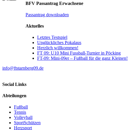
BFV Passantrag Erwachsene
Passantrag downloaden
Aktuelles
Letztes Testspiel
Unglückliches Pokalaus
Herzlich willkommen!
FT 09: U10 Mini Fussball-Turnier in Pöcking
FT-09: Mini-09er – Fußball für die ganz Kleinen!
info@ftstarnberg09.de
Social Links
Abteilungen
Fußball
Tennis
Volleyball
SportSchützen
Herzsport