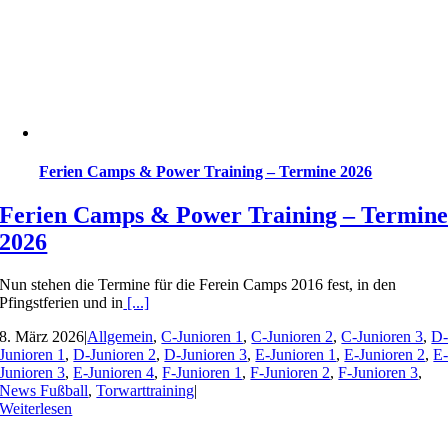
Ferien Camps & Power Training – Termine 2026
Ferien Camps & Power Training – Termin
2026
Nun stehen die Termine für die Ferein Camps 2016 fest, in den
Pfingstferien und in
[...]
8. März 2026
|
Allgemein
,
C-Junioren 1
,
C-Junioren 2
,
C-Junioren 3
,
D
Junioren 1
,
D-Junioren 2
,
D-Junioren 3
,
E-Junioren 1
,
E-Junioren 2
,
E
Junioren 3
,
E-Junioren 4
,
F-Junioren 1
,
F-Junioren 2
,
F-Junioren 3
,
News Fußball
,
Torwarttraining
|
Weiterlesen