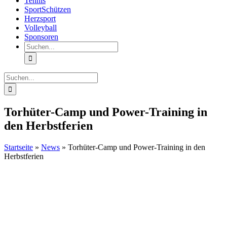
Tennis
SportSchützen
Herzsport
Volleyball
Sponsoren
Suche
nach:
Suche
nach:
Torhüter-Camp und Power-Training in
den Herbstferien
Startseite
»
News
»
Torhüter-Camp und Power-Training in den
Herbstferien
Zeige
grösseres
Bild