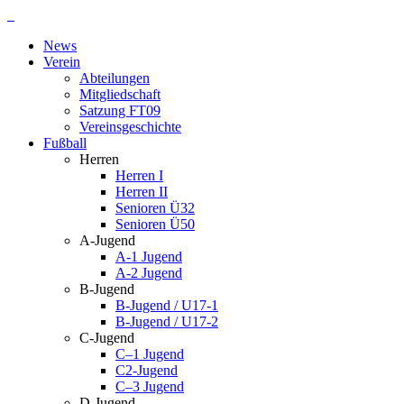
Zum
Inhalt
News
springen
Verein
Abteilungen
Mitgliedschaft
Satzung FT09
Vereinsgeschichte
Fußball
Herren
Herren I
Herren II
Senioren Ü32
Senioren Ü50
A-Jugend
A-1 Jugend
A-2 Jugend
B-Jugend
B-Jugend / U17-1
B-Jugend / U17-2
C-Jugend
C–1 Jugend
C2-Jugend
C–3 Jugend
D-Jugend