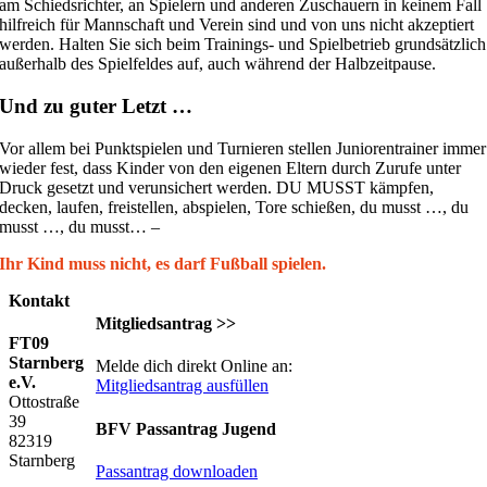
am Schieds­richter, an Spielern und anderen Zuschauern in keinem Fall
hilfreich für Mannschaft und Verein sind und von uns nicht akzeptiert
werden. Halten Sie sich beim Trainings- und Spielbetrieb grundsätzlich
außerhalb des Spielfeldes auf, auch während der Halbzeitpause.
Und zu guter Letzt …
Vor allem bei Punktspielen und Turnieren stellen Juniorentrainer immer
wieder fest, dass Kinder von den eigenen Eltern durch Zurufe unter
Druck gesetzt und verunsichert werden. DU MUSST kämpfen,
decken, laufen, freistellen, abspielen, Tore schießen, du musst …, du
musst …, du musst… –
Ihr Kind muss nicht, es darf Fußball spielen.
Kontakt
Mitgliedsantrag >>
FT09
Starnberg
Melde dich direkt Online an:
e.V.
Mitgliedsantrag ausfüllen
Ottostraße
39
BFV Passantrag Jugend
82319
Starnberg
Passantrag downloaden