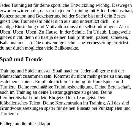
Jedes Training ist für deine sportliche Entwicklung wichtig. Deswegen
erwarten wir von dir, dass du in jedem Training mit Eifer, Leidenschaft
Konzentration und Begeisterung bei der Sache bist und dein Bestes
gibst! Das Trainerteam bildet dich aus und unterstützt dich – die
richtige Einstellung und Motivation musst du selbst mitbringen. Also:
Üben! Üben! Üben! Zu Hause. In der Schule. Im Urlaub. Langeweile
gibt es nicht, denn du hast ja deinen Ball (dribbeln, passen, schießen,
Ballannahme …). Die notwendige technische Verbesserung erreichst
du nur durch möglichst viele Ballkontakte.
Spaß und Freude
Training und Spiele müssen Spaß machen! Jeder soll gerne mit der
Mannschaft zusammen sein. Kommst du nicht mehr gerne zu uns, sag
es deinem Trainer. Empfehle dich im Training für Punktspiele und
Turniere. Deine regelmäßige Trainingsbeteiligung. Deine Bereitschaft,
auch im Training an deine Leistungsgrenze zu gehen. Deine
Lernbereitschaft und dein Ehrgeiz. Dein Teamgeist. Dein
fußballerisches Talent. Deine Konzentration im Training. All das sind
Grundvoraussetzungen später für deinen Einsatz bei Punktspielen und
Turnieren.
Es liegt an dir, ob es klappt!