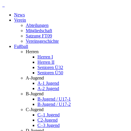
Zum
Inhalt
News
springen
Verein
Abteilungen
Mitgliedschaft
Satzung FT09
Vereinsgeschichte
Fußball
Herren
Herren I
Herren II
Senioren Ü32
Senioren Ü50
A-Jugend
A-1 Jugend
A-2 Jugend
B-Jugend
B-Jugend / U17-1
B-Jugend / U17-2
C-Jugend
C–1 Jugend
C2-Jugend
C–3 Jugend
D-Jugend