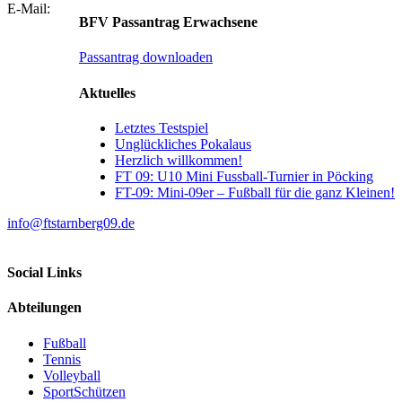
E-Mail:
BFV Passantrag Erwachsene
Passantrag downloaden
Aktuelles
Letztes Testspiel
Unglückliches Pokalaus
Herzlich willkommen!
FT 09: U10 Mini Fussball-Turnier in Pöcking
FT-09: Mini-09er – Fußball für die ganz Kleinen!
info@ftstarnberg09.de
Social Links
Abteilungen
Fußball
Tennis
Volleyball
SportSchützen