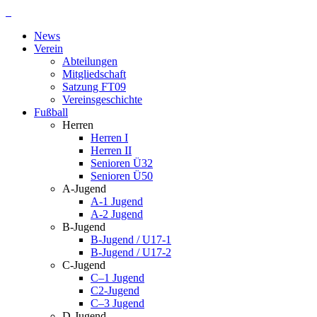
Zum
Inhalt
News
springen
Verein
Abteilungen
Mitgliedschaft
Satzung FT09
Vereinsgeschichte
Fußball
Herren
Herren I
Herren II
Senioren Ü32
Senioren Ü50
A-Jugend
A-1 Jugend
A-2 Jugend
B-Jugend
B-Jugend / U17-1
B-Jugend / U17-2
C-Jugend
C–1 Jugend
C2-Jugend
C–3 Jugend
D-Jugend