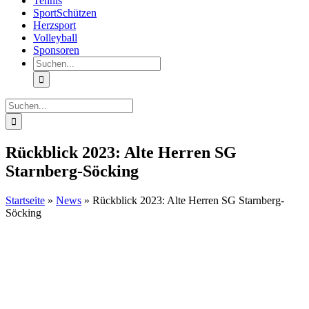
Tennis
SportSchützen
Herzsport
Volleyball
Sponsoren
Suche
nach:
Suche
nach:
Rückblick 2023: Alte Herren SG
Starnberg-Söcking
Startseite
»
News
»
Rückblick 2023: Alte Herren SG Starnberg-
Söcking
Zeige
grösseres
Bild