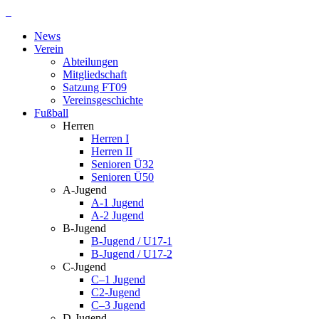
Zum
Inhalt
News
springen
Verein
Abteilungen
Mitgliedschaft
Satzung FT09
Vereinsgeschichte
Fußball
Herren
Herren I
Herren II
Senioren Ü32
Senioren Ü50
A-Jugend
A-1 Jugend
A-2 Jugend
B-Jugend
B-Jugend / U17-1
B-Jugend / U17-2
C-Jugend
C–1 Jugend
C2-Jugend
C–3 Jugend
D-Jugend