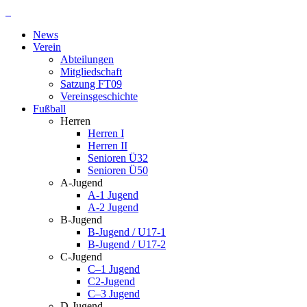
Zum
Inhalt
News
springen
Verein
Abteilungen
Mitgliedschaft
Satzung FT09
Vereinsgeschichte
Fußball
Herren
Herren I
Herren II
Senioren Ü32
Senioren Ü50
A-Jugend
A-1 Jugend
A-2 Jugend
B-Jugend
B-Jugend / U17-1
B-Jugend / U17-2
C-Jugend
C–1 Jugend
C2-Jugend
C–3 Jugend
D-Jugend