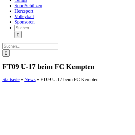
Tennis
SportSchützen
Herzsport
Volleyball
Sponsoren
Suche
nach:
Suche
nach:
FT09 U-17 beim FC Kempten
Startseite
»
News
»
FT09 U-17 beim FC Kempten
Zeige
grösseres
Bild