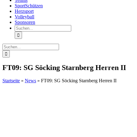
Tennis
SportSchützen
Herzsport
Volleyball
Sponsoren
Suche
nach:
Suche
nach:
FT09: SG Söcking Starnberg Herren II
Startseite
»
News
»
FT09: SG Söcking Starnberg Herren II
Zeige
grösseres
Bild