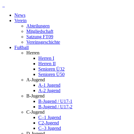
Zum
Inhalt
News
springen
Verein
Abteilungen
Mitgliedschaft
Satzung FT09
Vereinsgeschichte
Fußball
Herren
Herren I
Herren II
Senioren Ü32
Senioren Ü50
A-Jugend
A-1 Jugend
A-2 Jugend
B-Jugend
B-Jugend / U17-1
B-Jugend / U17-2
C-Jugend
C–1 Jugend
C2-Jugend
C–3 Jugend
D-Jugend