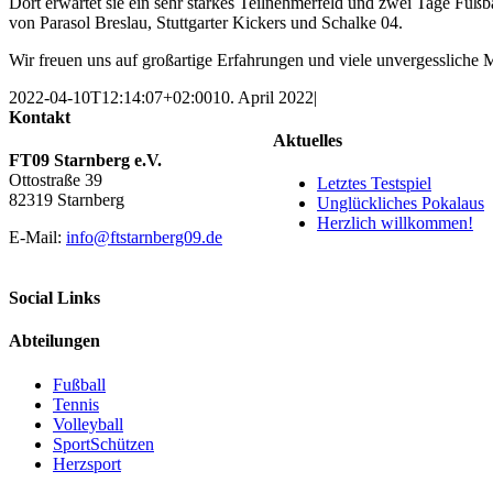
Dort erwartet sie ein sehr starkes Teilnehmerfeld und zwei Tage Fußb
von Parasol Breslau, Stuttgarter Kickers und Schalke 04.
Wir freuen uns auf großartige Erfahrungen und viele unvergessliche
2022-04-10T12:14:07+02:00
10. April 2022
|
Kontakt
Aktuelles
FT09 Starnberg e.V.
Ottostraße 39
Letztes Testspiel
82319 Starnberg
Unglückliches Pokalaus
Herzlich willkommen!
E-Mail:
info@ftstarnberg09.de
Social Links
Abteilungen
Fußball
Tennis
Volleyball
SportSchützen
Herzsport