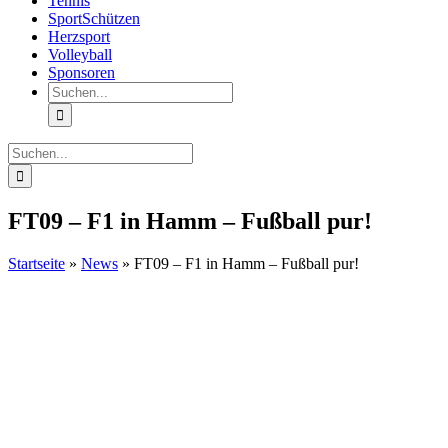
Tennis
SportSchützen
Herzsport
Volleyball
Sponsoren
Suche
nach:
Suche
nach:
FT09 – F1 in Hamm – Fußball pur!
Startseite
»
News
»
FT09 – F1 in Hamm – Fußball pur!
Zeige
grösseres
Bild