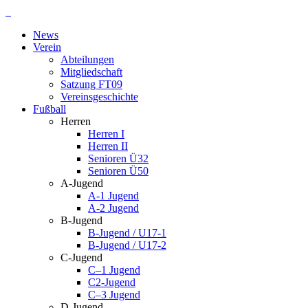
Zum
Inhalt
News
springen
Verein
Abteilungen
Mitgliedschaft
Satzung FT09
Vereinsgeschichte
Fußball
Herren
Herren I
Herren II
Senioren Ü32
Senioren Ü50
A-Jugend
A-1 Jugend
A-2 Jugend
B-Jugend
B-Jugend / U17-1
B-Jugend / U17-2
C-Jugend
C–1 Jugend
C2-Jugend
C–3 Jugend
D-Jugend