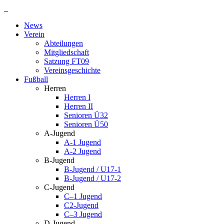
Zum
Inhalt
News
springen
Verein
Abteilungen
Mitgliedschaft
Satzung FT09
Vereinsgeschichte
Fußball
Herren
Herren I
Herren II
Senioren Ü32
Senioren Ü50
A-Jugend
A-1 Jugend
A-2 Jugend
B-Jugend
B-Jugend / U17-1
B-Jugend / U17-2
C-Jugend
C–1 Jugend
C2-Jugend
C–3 Jugend
D-Jugend