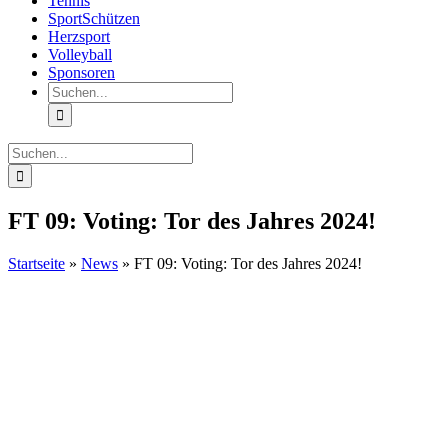
Tennis
SportSchützen
Herzsport
Volleyball
Sponsoren
Suche
nach:
Suche
nach:
FT 09: Voting: Tor des Jahres 2024!
Startseite
»
News
»
FT 09: Voting: Tor des Jahres 2024!
Zeige
grösseres
Bild