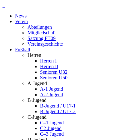
Zum
Inhalt
News
springen
Verein
Abteilungen
Mitgliedschaft
Satzung FT09
Vereinsgeschichte
Fußball
Herren
Herren I
Herren II
Senioren Ü32
Senioren Ü50
A-Jugend
A-1 Jugend
A-2 Jugend
B-Jugend
B-Jugend / U17-1
B-Jugend / U17-2
C-Jugend
C–1 Jugend
C2-Jugend
C–3 Jugend
D-Jugend