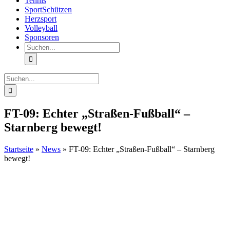
Tennis
SportSchützen
Herzsport
Volleyball
Sponsoren
Suche
nach:
Suche
nach:
FT-09: Echter „Straßen-Fußball“ –
Starnberg bewegt!
Startseite
»
News
»
FT-09: Echter „Straßen-Fußball“ – Starnberg
bewegt!
Zeige
grösseres
Bild