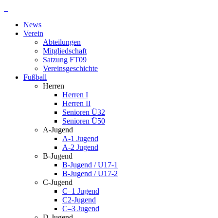
Zum
Inhalt
News
springen
Verein
Abteilungen
Mitgliedschaft
Satzung FT09
Vereinsgeschichte
Fußball
Herren
Herren I
Herren II
Senioren Ü32
Senioren Ü50
A-Jugend
A-1 Jugend
A-2 Jugend
B-Jugend
B-Jugend / U17-1
B-Jugend / U17-2
C-Jugend
C–1 Jugend
C2-Jugend
C–3 Jugend
D-Jugend