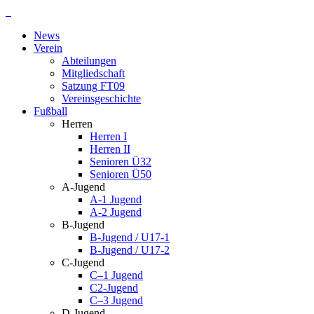
Zum
Inhalt
News
springen
Verein
Abteilungen
Mitgliedschaft
Satzung FT09
Vereinsgeschichte
Fußball
Herren
Herren I
Herren II
Senioren Ü32
Senioren Ü50
A-Jugend
A-1 Jugend
A-2 Jugend
B-Jugend
B-Jugend / U17-1
B-Jugend / U17-2
C-Jugend
C–1 Jugend
C2-Jugend
C–3 Jugend
D-Jugend