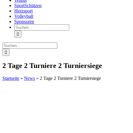
Tennis
SportSchützen
Herzsport
Volleyball
Sponsoren
Suche
nach:
Suche
nach:
2 Tage 2 Turniere 2 Turniersiege
Startseite
»
News
»
2 Tage 2 Turniere 2 Turniersiege
Zeige
grösseres
Bild