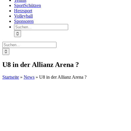
Tennis
SportSchützen
Herzsport
Volleyball
Sponsoren
Suche
nach:
Suche
nach:
U8 in der Allianz Arena ?️
Startseite
»
News
»
U8 in der Allianz Arena ?️
Zeige
grösseres
Bild