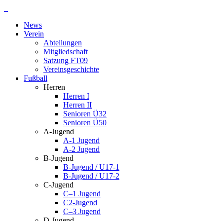
Zum
Inhalt
News
springen
Verein
Abteilungen
Mitgliedschaft
Satzung FT09
Vereinsgeschichte
Fußball
Herren
Herren I
Herren II
Senioren Ü32
Senioren Ü50
A-Jugend
A-1 Jugend
A-2 Jugend
B-Jugend
B-Jugend / U17-1
B-Jugend / U17-2
C-Jugend
C–1 Jugend
C2-Jugend
C–3 Jugend
D-Jugend